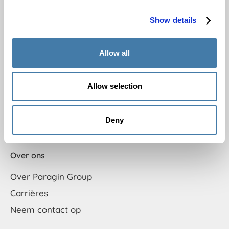
Middelbaar beroepsonderwijs (mbo)
Hoger onderwijs (ho)
Show details
Examenleveranciers
Gezondheidszorg
Allow all
Opleiders
Bedrijfsleven
Allow selection
Artikelen
Deny
Overstappen naar Remindo
Over ons
Over Paragin Group
Carrières
Neem contact op