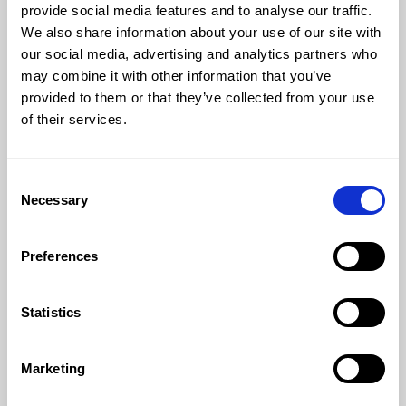
provide social media features and to analyse our traffic.
We also share information about your use of our site with
our social media, advertising and analytics partners who
Compleet toets- en examenplatform, inzetbaar
may combine it with other information that you’ve
voor de gehele toetscyclus: van vraagontwikkeling
provided to them or that they’ve collected from your use
en toetsconstructie tot afname en analyse.
of their services.
Demo aanvragen
Consent
Necessary
Selection
Product
Preferences
Toetsontwikkeling
Toetsafname
Statistics
Toetsanalyse
Marketing
Oplossingen