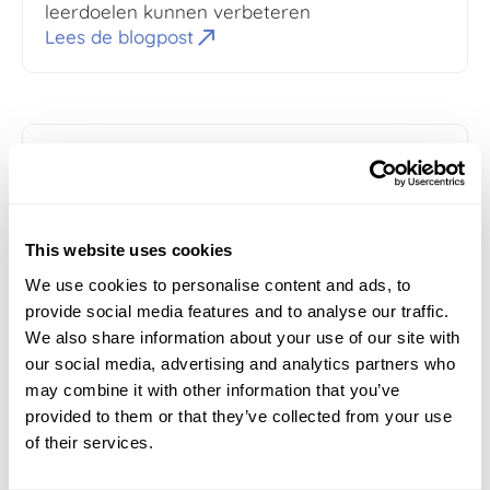
leerdoelen kunnen verbeteren
Lees de blogpost
This website uses cookies
We use cookies to personalise content and ads, to
provide social media features and to analyse our traffic.
05-19-2026
5
min read
Lobke Spruijt
We also share information about your use of our site with
De OKE-koppeling uitgelegd aan de hand
our social media, advertising and analytics partners who
van een hardloopwedstrijd
may combine it with other information that you’ve
Ontdek hoe de OKE-koppeling
toetssystemen, planningstools en SIS-
provided to them or that they’ve collected from your use
platforms koppelt om te zorgen voor een
of their services.
efficiëntere, veiligere en betrouwbaardere
examinering