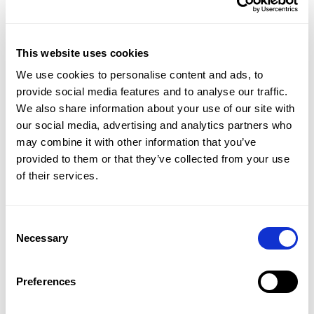
— eines Zyklus, in dem Analysieren und
Reflektieren genauso wichtig sind wie Verwaltung
und Benotung. Ein Zyklus, in dem die Bewertung
die Qualität fördert, anstatt einen Zeitraum
This website uses cookies
abzuschließen.
We use cookies to personalise content and ads, to
Stellen Sie sich vor, jedes Assessment würde zu
provide social media features and to analyse our traffic.
einer Erkenntnisquelle werden: Für die
We also share information about your use of our site with
Studierenden — „Wo stehe ich jetzt, was
our social media, advertising and analytics partners who
beherrsche ich bereits und was ist mein nächster
may combine it with other information that you’ve
Schritt?“ Für Lehrer — „Welche Muster sehe ich in
provided to them or that they’ve collected from your use
meiner Gruppe und wie kann ich den Unterricht
of their services.
der nächsten Woche anpassen?“ Für
Bildungseinrichtungen — „Wie nutzen wir
Bewertungsdaten systematisch, um die
Gesamtqualität zu verbessern?“
Consent
Necessary
Selection
Wenn wir beginnen, die Bewertung auf diese
Weise zu betrachten, ändert sich ihre Rolle
grundlegend. Es ist nicht mehr nur ein
Preferences
Bewertungsinstrument, sondern ein Instrument zur
Verbesserung. Kein Fazit mehr, sondern ein