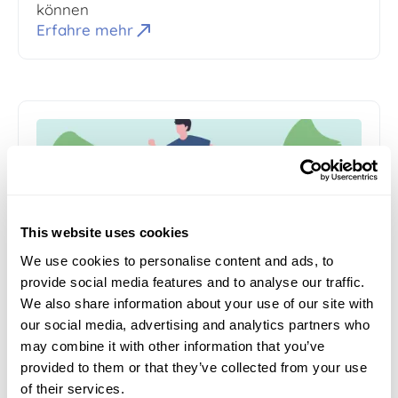
können
Erfahre mehr
This website uses cookies
05-19-2026
5
min. Lesezeit
Lobke Spruijt
We use cookies to personalise content and ads, to
Die OKE-Integration erklärt durch ein
provide social media features and to analyse our traffic.
Laufrennen
We also share information about your use of our site with
Entdecken Sie, wie die OKE-Integration
our social media, advertising and analytics partners who
Bewertungssysteme, Planungstools und SIS-
may combine it with other information that you’ve
Plattformen verbindet und zuverlässigeren
provided to them or that they’ve collected from your use
Prüfungsablauf zu ermöglichen
of their services.
Erfahre mehr