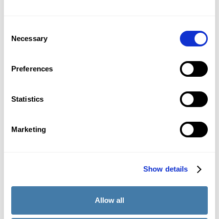
Consent
Necessary
Selection
Preferences
Statistics
03-30-2026
5
min. Lesezeit
Lobke Spruijt
Marketing
Warum Sie mit zufälligen Bewertungen
tatsächlich mehr Kontrolle über die
Qualität haben
Erfahren Sie, wie zufällige Bewertungen
Show details
Qualität, Fairness und Effizienz steigern.
Erfahren Sie, warum Sie mit einer starken
Allow all
Artikelbank kontrolle haben.
Erfahre mehr