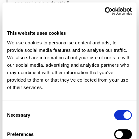
enorm in de adoptie.”
De eerste resultaten
This website uses cookies
Sinds de livegang op 1 september registreerden
zich al meer dan 1500 kandidaten voor de
We use cookies to personalise content and ads, to
toelatingstoetsen.
provide social media features and to analyse our traffic.
We also share information about your use of our site with
“Het systeem draait goed,” zegt Rianne.
our social media, advertising and analytics partners who
“Hogescholen hebben nu meer regie,
may combine it with other information that you’ve
studenten lopen soepel door het proces en
provided to them or that they’ve collected from your use
wij kunnen uitzonderingen veel beter
of their services.
afhandelen. Het hele toetsproces – van
aanmelding tot terugkoppeling – zit in één
modulair systeem. Het systeem is minder
Consent
bewerkelijk en daardoor
Necessary
Selection
toekomstbestendig.”
De eerste toetsweek in oktober bevestigde dat in
Preferences
de praktijk: er werden maar liefst 511 afnames