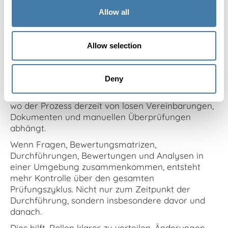
Allow all
Eine zentrale Umgebung macht
Allow selection
den Prozess sichtbar
Deny
Eine zentrale digitale Prüfungsumgebung löst
nicht automatisch alles. Aber sie macht sichtbar,
wo der Prozess derzeit von losen Vereinbarungen,
Dokumenten und manuellen Überprüfungen
abhängt.
Wenn Fragen, Bewertungsmatrizen,
Durchführungen, Bewertungen und Analysen in
einer Umgebung zusammenkommen, entsteht
mehr Kontrolle über den gesamten
Prüfungszyklus. Nicht nur zum Zeitpunkt der
Durchführung, sondern insbesondere davor und
danach.
Dies hilft, Rollen klarer zu verteilen, Änderungen