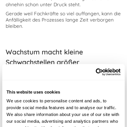
ohnehin schon unter Druck steht.
Gerade weil Fachkräfte so viel auffangen, kann die
Anfälligkeit des Prozesses lange Zeit verborgen
bleiben.
Wachstum macht kleine
Schwachstellen größer
Je mehr Prüfungen abgenommen werden, desto
schneller fügen sich kleine, einzelne Bausteine zu
einem komplexen Ganzen zusammen. Bei einer
einzigen Prüfung ist es vielleicht noch
This website uses cookies
überschaubar, Ausnahmen manuell
We use cookies to personalise content and ads, to
nachzuverfolgen, Listen zu kontrollieren und
provide social media features and to analyse our traffic.
Absprachen separat festzuhalten. Bei Dutzenden
We also share information about your use of our site with
von Prüfungen wird dies jedoch fehleranfällig und
our social media, advertising and analytics partners who
zeitaufwendig.